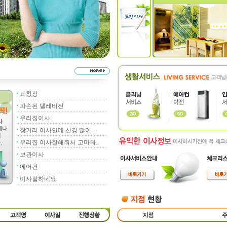
표창장
파손된 텔레비전
우리집이사
장거리 이사인데 신경 많이 ..
우리집 이사잘해줘서 고마워..
보관이사
에어컨
이사잘하네요